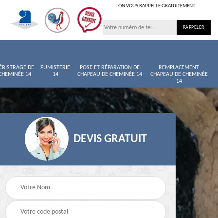
ON VOUS RAPPELLE GRATUITEMENT
ÉBISTRAGE DE
FUMISTERIE
POSE ET RÉPARATION DE
REMPLACEMENT
CHEMINÉE 14
14
CHAPEAU DE CHEMINÉE 14
CHAPEAU DE CHEMINÉE
14
DEVIS GRATUIT
née
Entretien de cheminée
Ramoneur 14
14