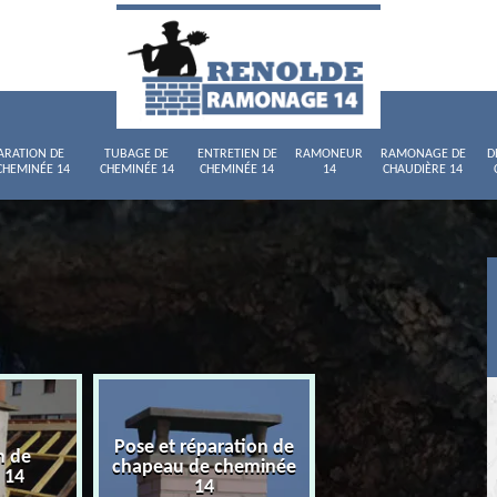
ARATION DE
TUBAGE DE
ENTRETIEN DE
RAMONEUR
RAMONAGE DE
D
CHEMINÉE 14
CHEMINÉE 14
CHEMINÉE 14
14
CHAUDIÈRE 14
Pose et réparation de
n de
Tubage de chemi
chapeau de cheminée
 14
14
14