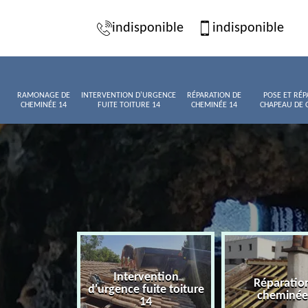
indisponible
indisponible
RAMONAGE DE
INTERVENTION D'URGENCE
RÉPARATION DE
POSE ET RÉP
CHEMINÉE 14
FUITE TOITURE 14
CHEMINÉE 14
CHAPEAU DE 
Intervention
age de
Réparatio
d'urgence fuite toiture
née 14
cheminée
14