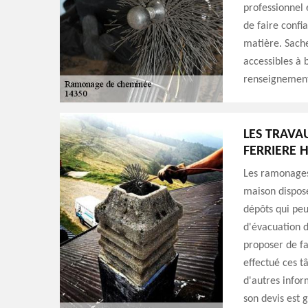
professionnel
de faire confi
matière. Sache
accessibles à 
renseignements
LES TRAVA
FERRIERE 
Les ramonages 
maison dispose
dépôts qui pe
d'évacuation d
proposer de fa
effectué ces t
d'autres infor
son devis est 