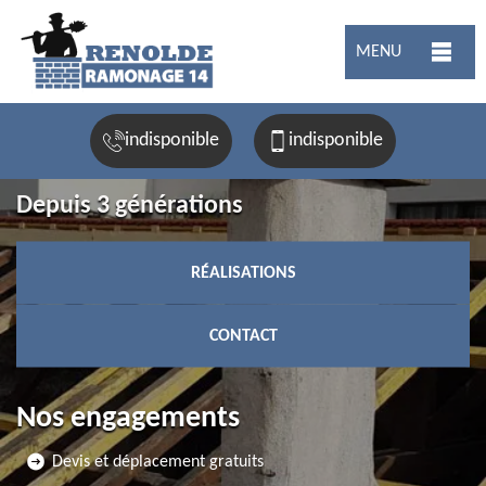
MENU
indisponible
indisponible
Depuis 3 générations
RÉALISATIONS
CONTACT
Nos engagements
Devis et déplacement gratuits