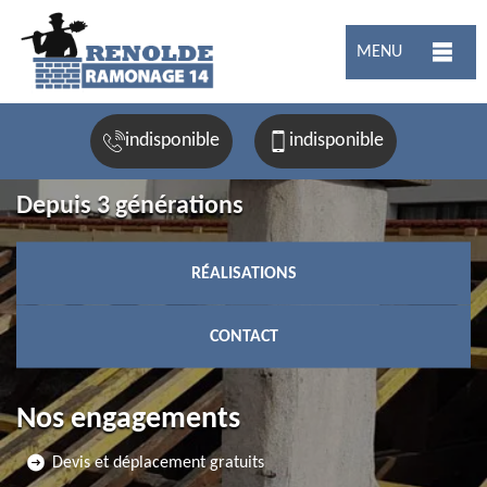
MENU
indisponible
indisponible
Depuis 3 générations
RÉALISATIONS
CONTACT
Nos engagements
Devis et déplacement gratuits