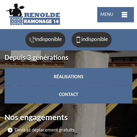
MENU
indisponible
indisponible
Depuis 3 générations
RÉALISATIONS
CONTACT
Nos engagements
Devis et déplacement gratuits