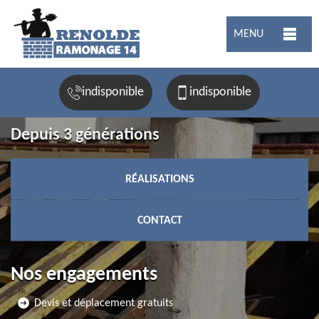
MENU
indisponible
indisponible
Depuis 3 générations
RÉALISATIONS
CONTACT
Nos engagements
Devis et déplacement gratuits