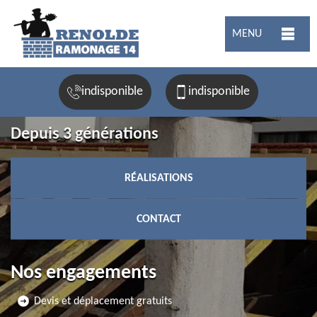
MENU
indisponible
indisponible
Depuis 3 générations
RÉALISATIONS
CONTACT
Nos engagements
Devis et déplacement gratuits