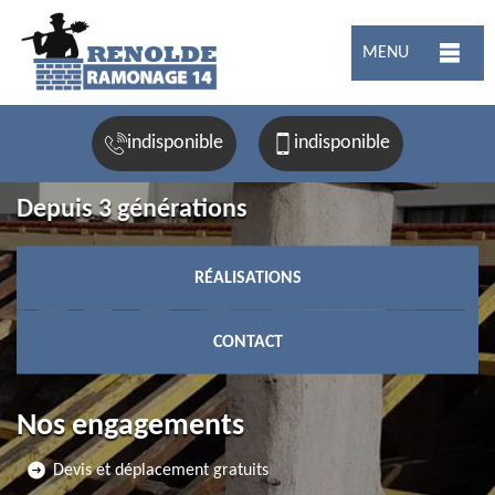
MENU
indisponible
indisponible
Depuis 3 générations
RÉALISATIONS
CONTACT
Nos engagements
Devis et déplacement gratuits