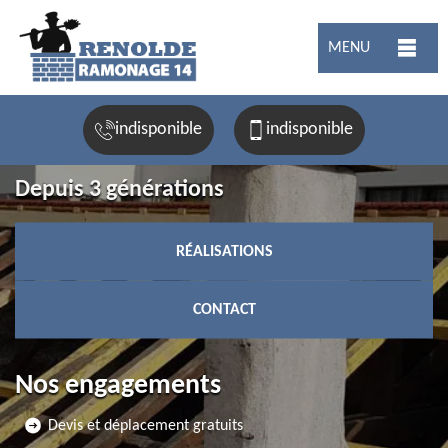
MENU
indisponible
indisponible
Depuis 3 générations
RÉALISATIONS
CONTACT
Nos engagements
Devis et déplacement gratuits