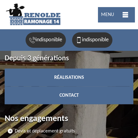
MENU
indisponible
indisponible
Depuis 3 générations
RÉALISATIONS
CONTACT
Nos engagements
Devis et déplacement gratuits