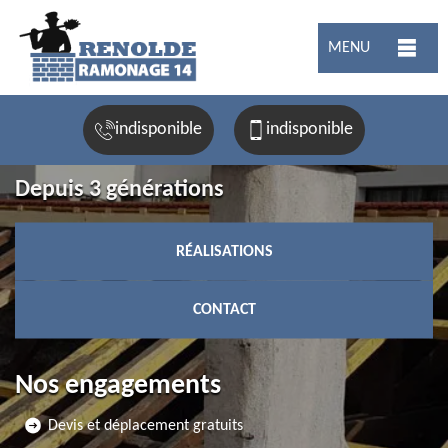
MENU
indisponible
indisponible
Depuis 3 générations
RÉALISATIONS
CONTACT
Nos engagements
Devis et déplacement gratuits