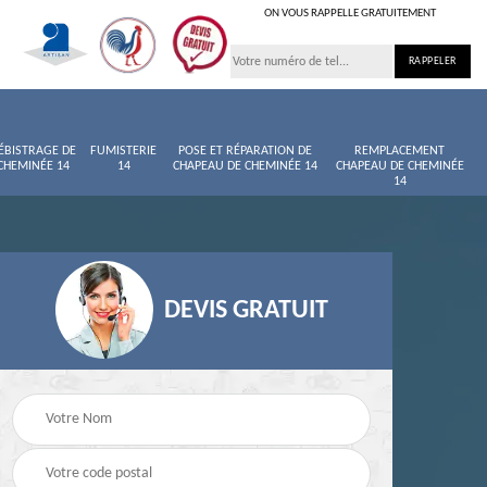
ON VOUS RAPPELLE GRATUITEMENT
ÉBISTRAGE DE
FUMISTERIE
POSE ET RÉPARATION DE
REMPLACEMENT
CHEMINÉE 14
14
CHAPEAU DE CHEMINÉE 14
CHAPEAU DE CHEMINÉE
14
DEVIS GRATUIT
née
Entretien de cheminée
Ramoneur 14
14