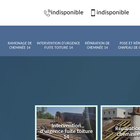
indisponible
indisponible
RAMONAGE DE
INTERVENTION D'URGENCE
RÉPARATION DE
POSE ET RÉP
CHEMINÉE 14
FUITE TOITURE 14
CHEMINÉE 14
CHAPEAU DE 
Intervention
age de
Réparatio
d'urgence fuite toiture
née 14
cheminée
14