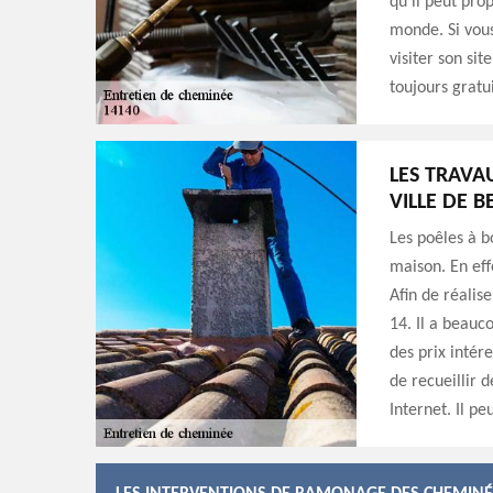
qu'il peut pro
monde. Si vous
visiter son site
toujours gratu
LES TRAVA
VILLE DE B
Les poêles à b
maison. En eff
Afin de réalis
14. Il a beauc
des prix intér
de recueillir 
Internet. Il pe