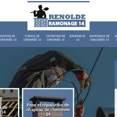
ARATION DE
TUBAGE DE
ENTRETIEN DE
RAMONEUR
RAMONAGE DE
D
CHEMINÉE 14
CHEMINÉE 14
CHEMINÉE 14
14
CHAUDIÈRE 14
Pose et réparation de
n de
Tubage de chemi
chapeau de cheminée
 14
14
14