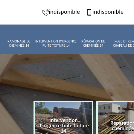
indisponible
indisponible
RAMONAGE DE
INTERVENTION D'URGENCE
RÉPARATION DE
POSE ET RÉP
CHEMINÉE 14
FUITE TOITURE 14
CHEMINÉE 14
CHAPEAU DE 
Intervention
age de
Réparatio
d'urgence fuite toiture
née 14
cheminée
14