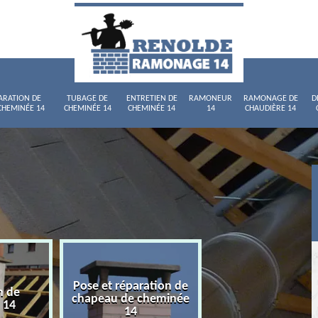
ARATION DE
TUBAGE DE
ENTRETIEN DE
RAMONEUR
RAMONAGE DE
D
CHEMINÉE 14
CHEMINÉE 14
CHEMINÉE 14
14
CHAUDIÈRE 14
Pose et réparation de
n de
Tubage de chemi
chapeau de cheminée
 14
14
14