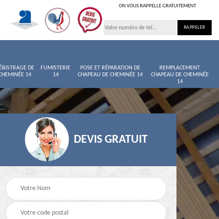
ON VOUS RAPPELLE GRATUITEMENT
ÉBISTRAGE DE
FUMISTERIE
POSE ET RÉPARATION DE
REMPLACEMENT
CHEMINÉE 14
14
CHAPEAU DE CHEMINÉE 14
CHAPEAU DE CHEMINÉE
14
DEVIS GRATUIT
née
Entretien de cheminée
Ramoneur 14
14