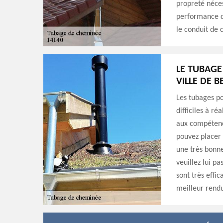
propreté néces
performance d
le conduit de
LE TUBAGE
VILLE DE B
Les tubages po
difficiles à réa
aux compétenc
pouvez placer
une très bonne
veuillez lui pa
sont très effi
meilleur rendu