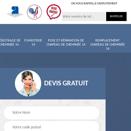
ON VOUS RAPPELLE GRATUITEMENT
ÉBISTRAGE DE
FUMISTERIE
POSE ET RÉPARATION DE
REMPLACEMENT
CHEMINÉE 14
14
CHAPEAU DE CHEMINÉE 14
CHAPEAU DE CHEMINÉE
14
DEVIS GRATUIT
née
Entretien de cheminée
Ramoneur 14
14