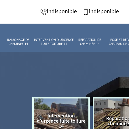
indisponible
indisponible
RAMONAGE DE
INTERVENTION D'URGENCE
RÉPARATION DE
POSE ET RÉP
CHEMINÉE 14
FUITE TOITURE 14
CHEMINÉE 14
CHAPEAU DE 
Intervention
age de
Réparatio
d'urgence fuite toiture
née 14
cheminée
14