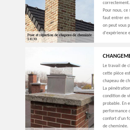
correctement. 
Pour nous, ce 
faut entrer en
on peut vous 
d'expérience e
CHANGEME
Le travail de
cette pièce es
chapeau de che
La pénétration
condition de vi
probable. En e
performance d
confort d’un f
de cheminée.