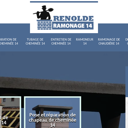
ARATION DE
TUBAGE DE
ENTRETIEN DE
RAMONEUR
RAMONAGE DE
D
CHEMINÉE 14
CHEMINÉE 14
CHEMINÉE 14
14
CHAUDIÈRE 14
Pose et réparation de
n de
Tubage de chemi
chapeau de cheminée
 14
14
14