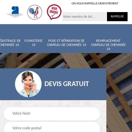
ON VOUS RAPPELLE GRATUITEMENT
ÉBISTRAGE DE
FUMISTERIE
POSE ET RÉPARATION DE
REMPLACEMENT
CHEMINÉE 14
14
CHAPEAU DE CHEMINÉE 14
CHAPEAU DE CHEMINÉE
14
DEVIS GRATUIT
née
Entretien de cheminée
Ramoneur 14
14