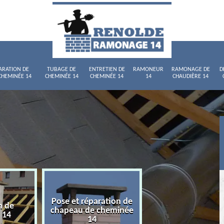
ARATION DE
TUBAGE DE
ENTRETIEN DE
RAMONEUR
RAMONAGE DE
D
CHEMINÉE 14
CHEMINÉE 14
CHEMINÉE 14
14
CHAUDIÈRE 14
Pose et réparation de
n de
Tubage de chemi
chapeau de cheminée
 14
14
14