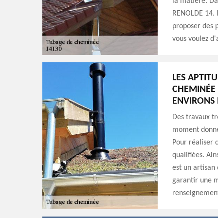
la matière. Da
RENOLDE 14. Il
proposer des p
vous voulez d'
LES APTIT
CHEMINÉE 
ENVIRONS 
Des travaux tr
moment donné, 
Pour réaliser 
qualifiées. Ai
est un artisan
garantir une m
renseignements