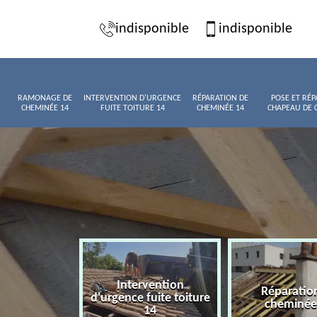
indisponible
indisponible
RAMONAGE DE
INTERVENTION D'URGENCE
RÉPARATION DE
POSE ET RÉP
CHEMINÉE 14
FUITE TOITURE 14
CHEMINÉE 14
CHAPEAU DE 
Intervention
age de
Réparatio
d'urgence fuite toiture
née 14
cheminée
14