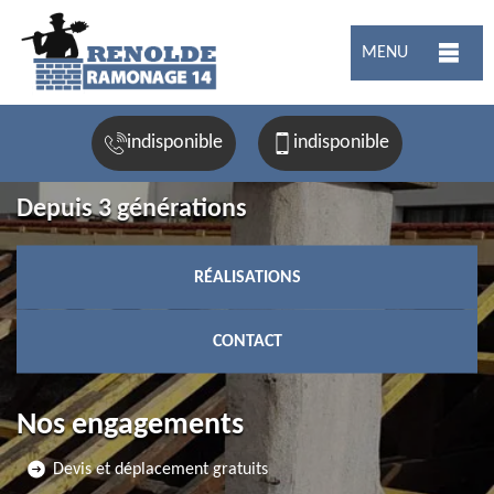
MENU
indisponible
indisponible
Depuis 3 générations
RÉALISATIONS
CONTACT
Nos engagements
Devis et déplacement gratuits