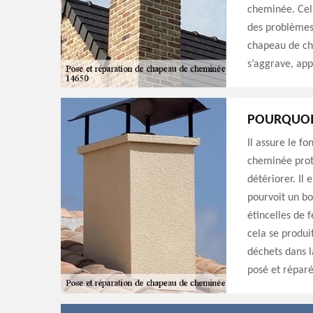
cheminée. Cel
des problèmes 
chapeau de ch
s’aggrave, ap
POURQUOI
Il assure le f
cheminée prot
détériorer. Il
pourvoit un bon
étincelles de 
cela se produit
déchets dans l
posé et réparé