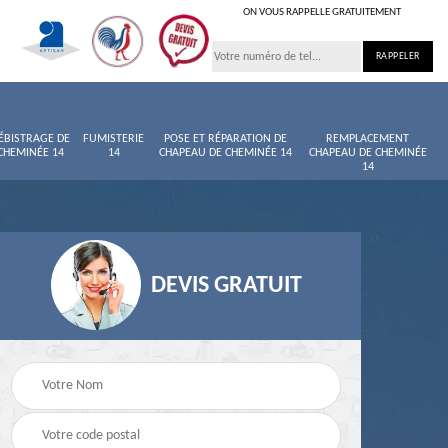
ON VOUS RAPPELLE GRATUITEMENT
ÉBISTRAGE DE
FUMISTERIE
POSE ET RÉPARATION DE
REMPLACEMENT
CHEMINÉE 14
14
CHAPEAU DE CHEMINÉE 14
CHAPEAU DE CHEMINÉE
14
DEVIS GRATUIT
née
Entretien de cheminée
Ramoneur 14
14