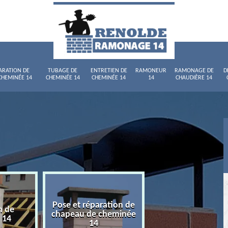
ARATION DE
TUBAGE DE
ENTRETIEN DE
RAMONEUR
RAMONAGE DE
D
CHEMINÉE 14
CHEMINÉE 14
CHEMINÉE 14
14
CHAUDIÈRE 14
Pose et réparation de
n de
Tubage de chemi
chapeau de cheminée
 14
14
14