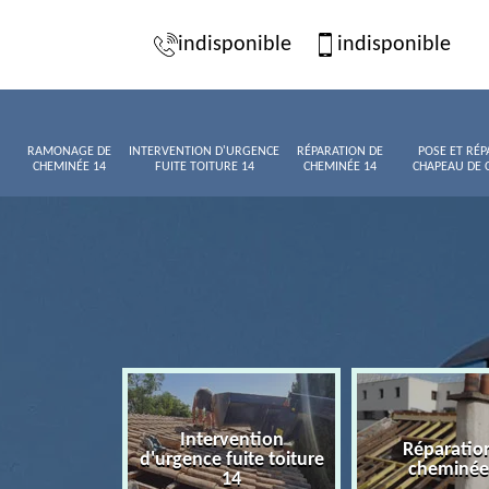
indisponible
indisponible
RAMONAGE DE
INTERVENTION D'URGENCE
RÉPARATION DE
POSE ET RÉP
CHEMINÉE 14
FUITE TOITURE 14
CHEMINÉE 14
CHAPEAU DE 
Intervention
age de
Réparatio
d'urgence fuite toiture
née 14
cheminée
14