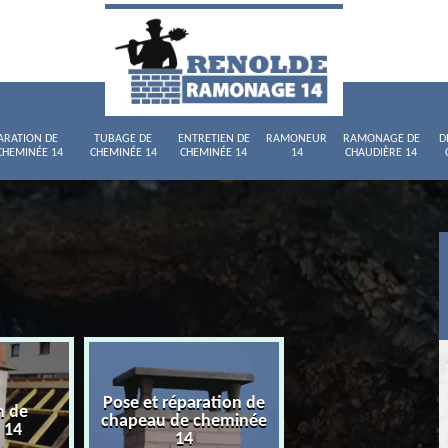
ARATION DE
TUBAGE DE
ENTRETIEN DE
RAMONEUR
RAMONAGE DE
D
CHEMINÉE 14
CHEMINÉE 14
CHEMINÉE 14
14
CHAUDIÈRE 14
Pose et réparation de
n de
Tubage de chemi
chapeau de cheminée
 14
14
14