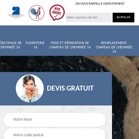
ON VOUS RAPPELLE GRATUITEMENT
ÉBISTRAGE DE
FUMISTERIE
POSE ET RÉPARATION DE
REMPLACEMENT
CHEMINÉE 14
14
CHAPEAU DE CHEMINÉE 14
CHAPEAU DE CHEMINÉE
14
DEVIS GRATUIT
née
Entretien de cheminée
Ramoneur 14
14