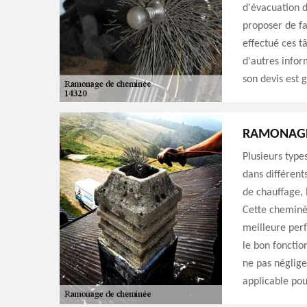
d'évacuation d
proposer de fa
effectué ces t
d'autres infor
son devis est 
RAMONAGE 
Plusieurs type
dans différent
de chauffage, 
Cette cheminé
meilleure per
le bon foncti
ne pas néglige
applicable pou