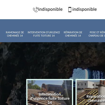
indisponible
indisponible
RAMONAGE DE
INTERVENTION D'URGENCE
RÉPARATION DE
POSE ET RÉP
CHEMINÉE 14
FUITE TOITURE 14
CHEMINÉE 14
CHAPEAU DE 
Intervention
age de
Réparatio
d'urgence fuite toiture
née 14
cheminée
14