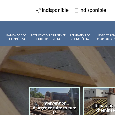
indisponible
indisponible
RAMONAGE DE
INTERVENTION D'URGENCE
RÉPARATION DE
POSE ET RÉP
CHEMINÉE 14
FUITE TOITURE 14
CHEMINÉE 14
CHAPEAU DE 
Intervention
age de
Réparatio
d'urgence fuite toiture
née 14
cheminée
14