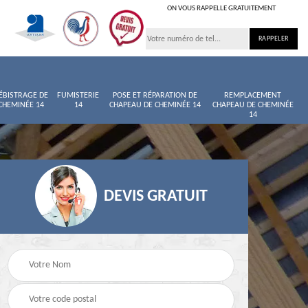
ON VOUS RAPPELLE GRATUITEMENT
ÉBISTRAGE DE
FUMISTERIE
POSE ET RÉPARATION DE
REMPLACEMENT
CHEMINÉE 14
14
CHAPEAU DE CHEMINÉE 14
CHAPEAU DE CHEMINÉE
14
DEVIS GRATUIT
née
Entretien de cheminée
Ramoneur 14
14