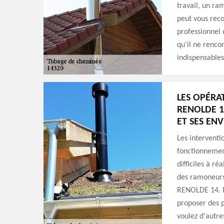
travail, un ra
peut vous rec
professionnel 
qu'il ne renc
indispensables.
LES OPÉRA
RENOLDE 1
ET SES EN
Les interventi
fonctionnement
difficiles à ré
des ramoneurs 
RENOLDE 14. Il
proposer des p
voulez d'autre