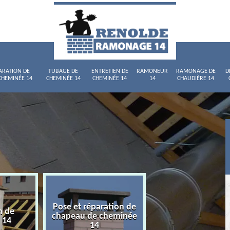
ARATION DE
TUBAGE DE
ENTRETIEN DE
RAMONEUR
RAMONAGE DE
D
CHEMINÉE 14
CHEMINÉE 14
CHEMINÉE 14
14
CHAUDIÈRE 14
Pose et réparation de
n de
Tubage de chemi
chapeau de cheminée
 14
14
14